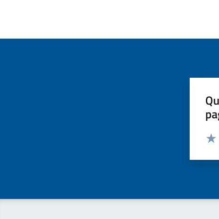
Qu
pa
Valut
Valu