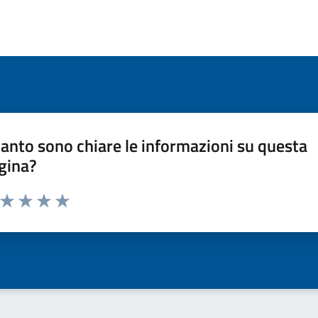
anto sono chiare le informazioni su questa
gina?
a da 1 a 5 stelle la pagina
ta 1 stelle su 5
Valuta 2 stelle su 5
Valuta 3 stelle su 5
Valuta 4 stelle su 5
Valuta 5 stelle su 5