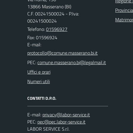
Regione
13866 Masserano (BI)
Provincia
C.F. 00241500024 - P.Iva:
Matrimo
00241500024
Telefono:
01596927
Fax: 01596924
E-mail:
PEC:
Uffici e orari
Numeri utili
CONTATTI D.P.O.
E-mail:
PEC:
LABOR SERVICE S.r.l.