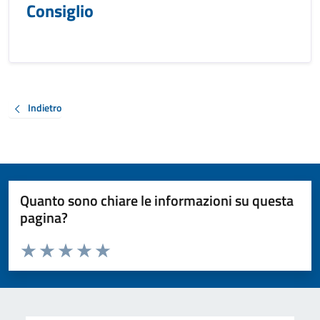
Consiglio
Indietro
Quanto sono chiare le informazioni su questa
pagina?
Valuta da 1 a 5 stelle la pagina
Valuta 1 stelle su 5
Valuta 2 stelle su 5
Valuta 3 stelle su 5
Valuta 4 stelle su 5
Valuta 5 stelle su 5