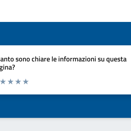
anto sono chiare le informazioni su questa
gina?
a da 1 a 5 stelle la pagina
ta 1 stelle su 5
Valuta 2 stelle su 5
Valuta 3 stelle su 5
Valuta 4 stelle su 5
Valuta 5 stelle su 5