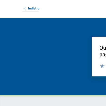
Indietro
Qu
pa
Valut
Valu