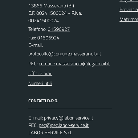
13866 Masserano (BI)
Provincia
C.F. 00241500024 - P.Iva:
Matrimo
00241500024
Telefono:
01596927
Fax: 01596924
E-mail:
PEC:
Uffici e orari
Numeri utili
CONTATTI D.P.O.
E-mail:
PEC:
LABOR SERVICE S.r.l.