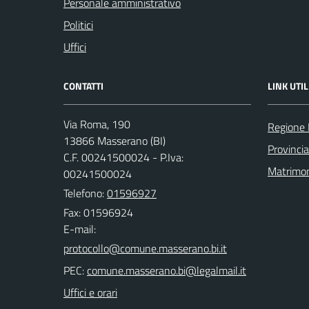
Personale amministrativo
Politici
Uffici
CONTATTI
LINK UTIL
Via Roma, 190
Regione
13866 Masserano (BI)
Provincia
C.F. 00241500024 - P.Iva:
Matrimo
00241500024
Telefono:
01596927
Fax: 01596924
E-mail:
PEC:
Uffici e orari