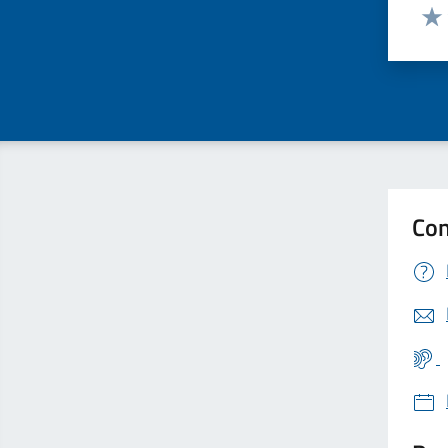
Valut
Valu
Con