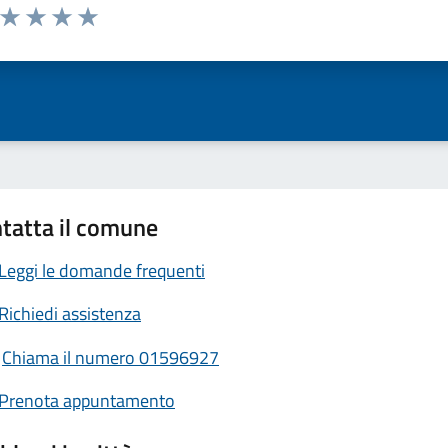
a da 1 a 5 stelle la pagina
ta 1 stelle su 5
Valuta 2 stelle su 5
Valuta 3 stelle su 5
Valuta 4 stelle su 5
Valuta 5 stelle su 5
tatta il comune
Leggi le domande frequenti
Richiedi assistenza
Chiama il numero 01596927
Prenota appuntamento