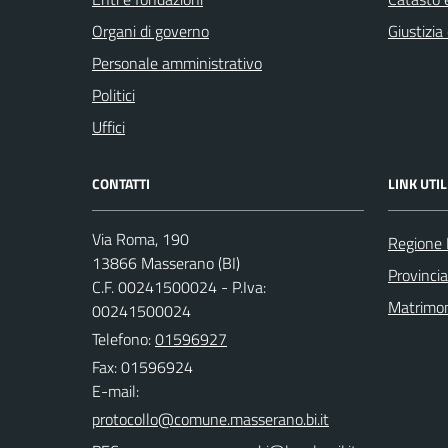
Organi di governo
Giustizia
Personale amministrativo
Politici
Uffici
CONTATTI
LINK UTIL
Via Roma, 190
Regione
13866 Masserano (BI)
Provincia
C.F. 00241500024 - P.Iva:
Matrimo
00241500024
Telefono:
01596927
Fax: 01596924
E-mail: