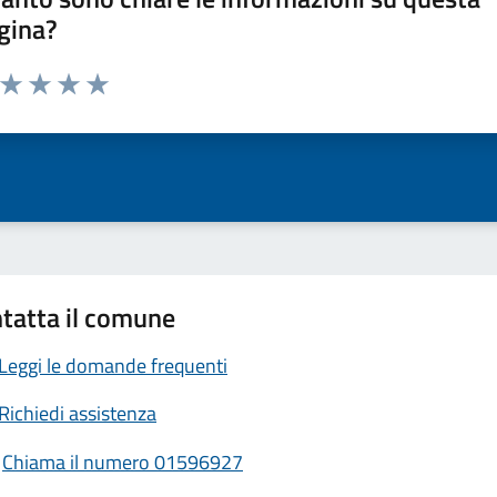
gina?
a da 1 a 5 stelle la pagina
ta 1 stelle su 5
Valuta 2 stelle su 5
Valuta 3 stelle su 5
Valuta 4 stelle su 5
Valuta 5 stelle su 5
tatta il comune
Leggi le domande frequenti
Richiedi assistenza
Chiama il numero 01596927