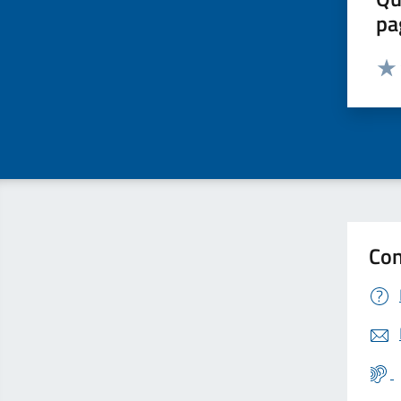
pa
Valut
Valu
Con