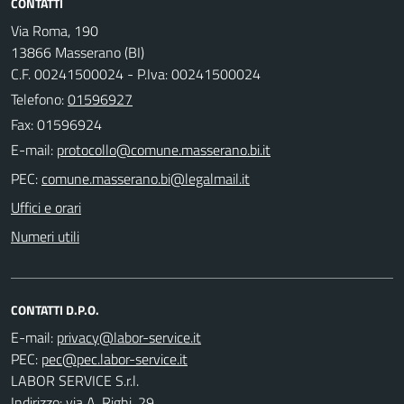
CONTATTI
Via Roma, 190
13866 Masserano (BI)
C.F. 00241500024 - P.Iva: 00241500024
Telefono:
01596927
Fax: 01596924
E-mail:
PEC:
Uffici e orari
Numeri utili
CONTATTI D.P.O.
E-mail:
PEC:
LABOR SERVICE S.r.l.
Indirizzo: via A. Righi, 29