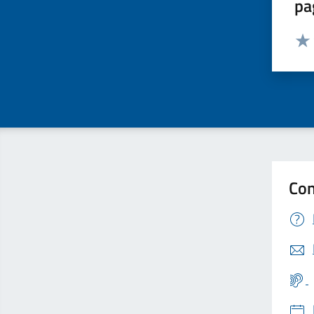
pa
Valut
Valu
Con