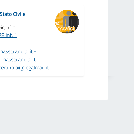
Stato Civile
io, n° 1
8 int. 1
sserano.bi.it -
masserano.bi.it
erano.bi@legalmail.it