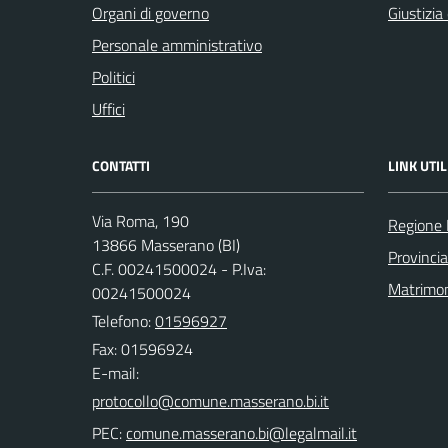
Organi di governo
Giustizia
Personale amministrativo
Politici
Uffici
CONTATTI
LINK UTIL
Via Roma, 190
Regione
13866 Masserano (BI)
Provincia
C.F. 00241500024 - P.Iva:
Matrimo
00241500024
Telefono:
01596927
Fax: 01596924
E-mail:
PEC: