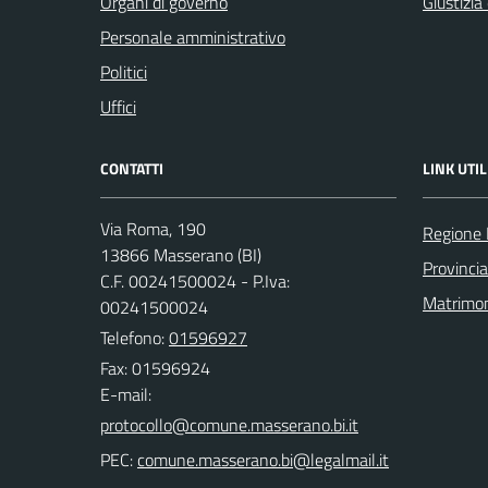
Organi di governo
Giustizia
Personale amministrativo
Politici
Uffici
CONTATTI
LINK UTIL
Via Roma, 190
Regione
13866 Masserano (BI)
Provincia
C.F. 00241500024 - P.Iva:
Matrimo
00241500024
Telefono:
01596927
Fax: 01596924
E-mail:
PEC: