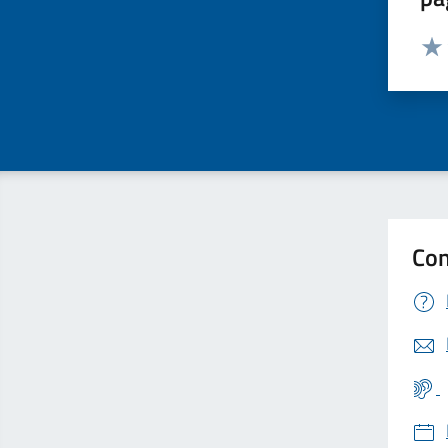
Valut
Valu
Con