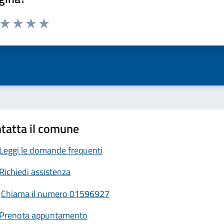
a da 1 a 5 stelle la pagina
ta 1 stelle su 5
Valuta 2 stelle su 5
Valuta 3 stelle su 5
Valuta 4 stelle su 5
Valuta 5 stelle su 5
tatta il comune
Leggi le domande frequenti
Richiedi assistenza
Chiama il numero 01596927
Prenota appuntamento