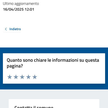
Ultimo aggiornamento
16/04/2025 12:01
Indietro
Quanto sono chiare le informazioni su questa
pagina?
Valuta da 1 a 5 stelle la pagina
Valuta 1 stelle su 5
Valuta 2 stelle su 5
Valuta 3 stelle su 5
Valuta 4 stelle su 5
Valuta 5 stelle su 5
Contatta il comune