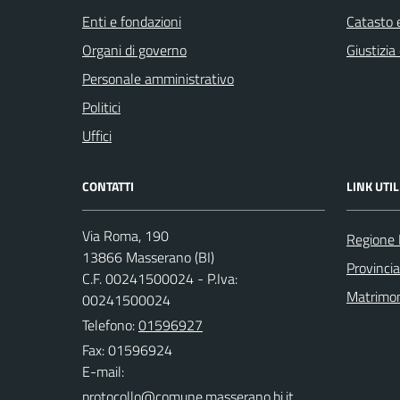
Enti e fondazioni
Catasto e
Organi di governo
Giustizia
Personale amministrativo
Politici
Uffici
CONTATTI
LINK UTIL
Via Roma, 190
Regione
13866 Masserano (BI)
Provincia
C.F. 00241500024 - P.Iva:
Matrimo
00241500024
Telefono:
01596927
Fax: 01596924
E-mail: