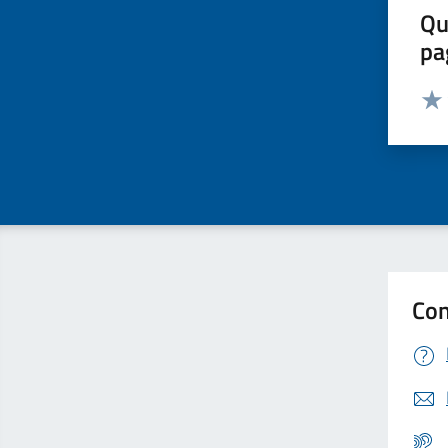
Qu
pa
Valut
Valu
Con