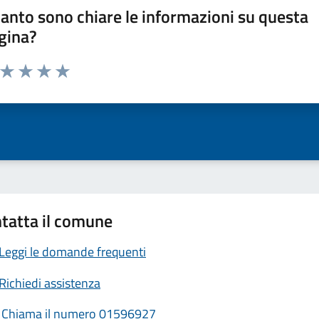
anto sono chiare le informazioni su questa
gina?
a da 1 a 5 stelle la pagina
ta 1 stelle su 5
Valuta 2 stelle su 5
Valuta 3 stelle su 5
Valuta 4 stelle su 5
Valuta 5 stelle su 5
tatta il comune
Leggi le domande frequenti
Richiedi assistenza
Chiama il numero 01596927