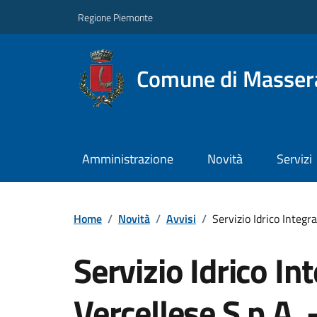
Regione Piemonte
Comune di Masser
Amministrazione
Novità
Servizi
Home
/
Novità
/
Avvisi
/
Servizio Idrico Integr
Servizio Idrico In
Vercellese S.p.A.