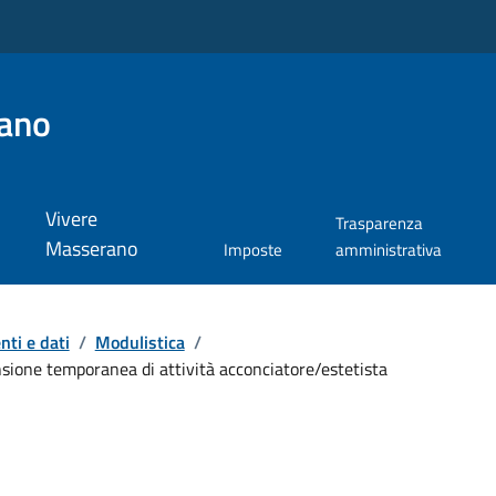
ano
Vivere
Trasparenza
Masserano
Imposte
amministrativa
ti e dati
/
Modulistica
/
sione temporanea di attività acconciatore/estetista