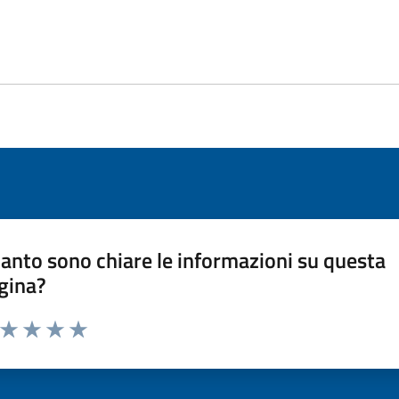
anto sono chiare le informazioni su questa
gina?
a da 1 a 5 stelle la pagina
ta 1 stelle su 5
Valuta 2 stelle su 5
Valuta 3 stelle su 5
Valuta 4 stelle su 5
Valuta 5 stelle su 5