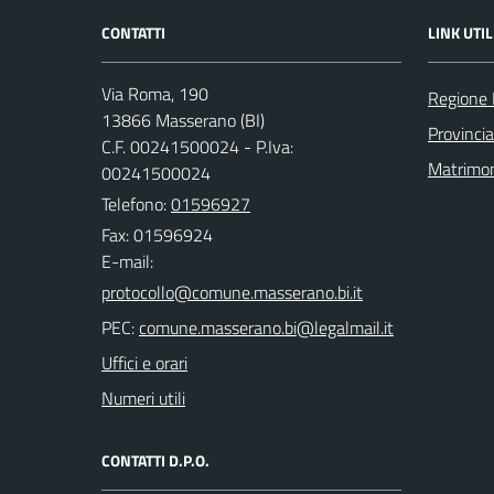
CONTATTI
LINK UTIL
Via Roma, 190
Regione
13866 Masserano (BI)
Provincia
C.F. 00241500024 - P.Iva:
Matrimo
00241500024
Telefono:
01596927
Fax: 01596924
E-mail:
PEC:
Uffici e orari
Numeri utili
CONTATTI D.P.O.