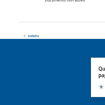
Indietro
Qu
pa
Valut
Valu