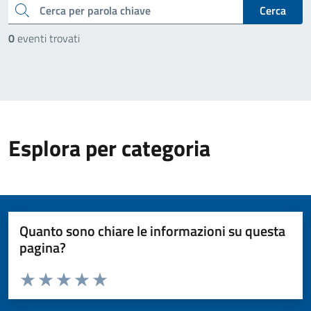
cerca
Cerca
0
eventi trovati
Esplora per categoria
Quanto sono chiare le informazioni su questa
pagina?
Valuta da 1 a 5 stelle la pagina
Valuta 1 stelle su 5
Valuta 2 stelle su 5
Valuta 3 stelle su 5
Valuta 4 stelle su 5
Valuta 5 stelle su 5