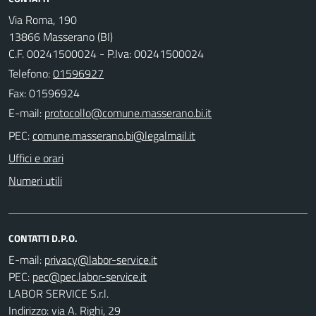
Via Roma, 190
13866 Masserano (BI)
C.F. 00241500024 - P.Iva: 00241500024
Telefono:
01596927
Fax: 01596924
E-mail:
PEC:
Uffici e orari
Numeri utili
CONTATTI D.P.O.
E-mail:
PEC:
LABOR SERVICE S.r.l.
Indirizzo: via A. Righi, 29