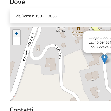
Dove
Via Roma n.190 - 13866
+
Luogo a coord
−
Lat:45.59463
Lon:8.224248
Contatti