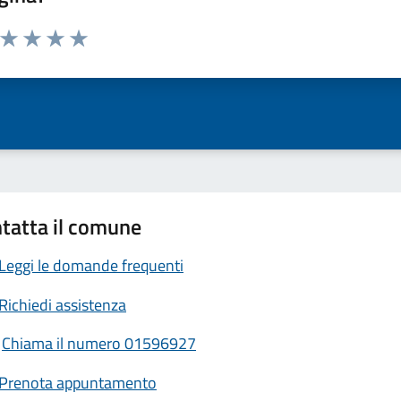
a da 1 a 5 stelle la pagina
ta 1 stelle su 5
Valuta 2 stelle su 5
Valuta 3 stelle su 5
Valuta 4 stelle su 5
Valuta 5 stelle su 5
tatta il comune
Leggi le domande frequenti
Richiedi assistenza
Chiama il numero 01596927
Prenota appuntamento