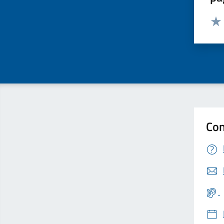
Valut
Valu
Con