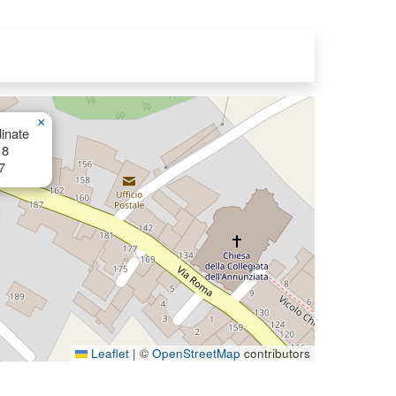
×
inate
18
7
Leaflet
|
©
OpenStreetMap
contributors