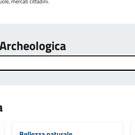
uole, mercati cittadini.
 Archeologica
a
Bellezza naturale