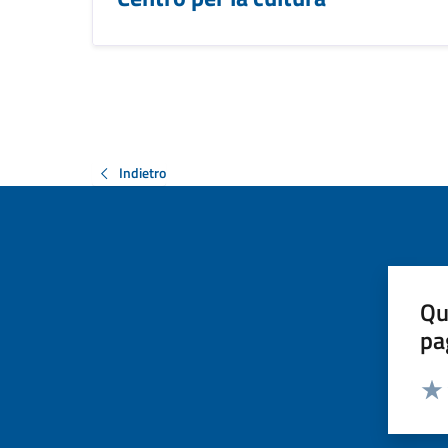
Indietro
Qu
pa
Valut
Valu