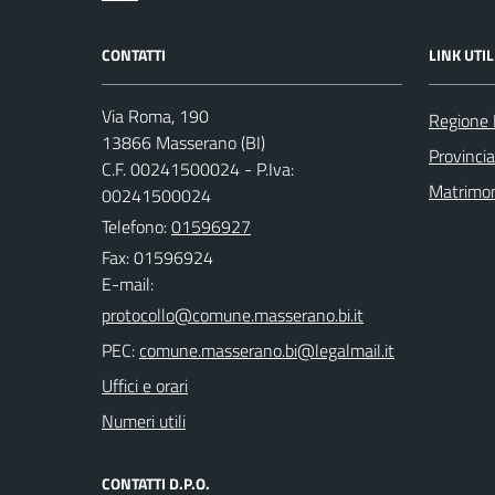
CONTATTI
LINK UTIL
Via Roma, 190
Regione
13866 Masserano (BI)
Provincia
C.F. 00241500024 - P.Iva:
Matrimo
00241500024
Telefono:
01596927
Fax: 01596924
E-mail:
PEC:
Uffici e orari
Numeri utili
CONTATTI D.P.O.