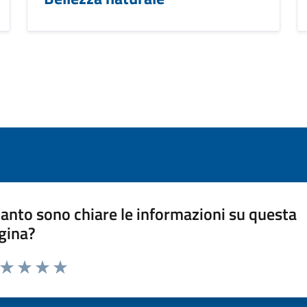
anto sono chiare le informazioni su questa
gina?
a da 1 a 5 stelle la pagina
ta 1 stelle su 5
Valuta 2 stelle su 5
Valuta 3 stelle su 5
Valuta 4 stelle su 5
Valuta 5 stelle su 5