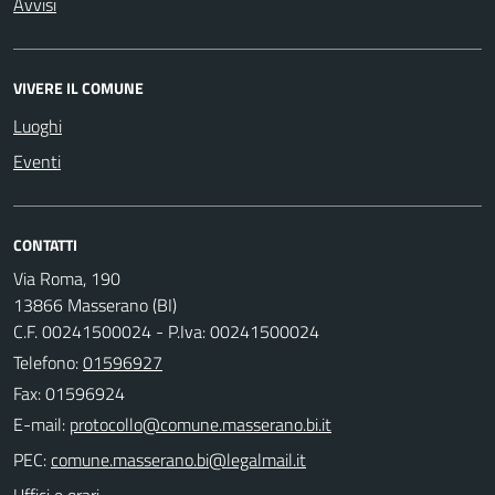
Avvisi
VIVERE IL COMUNE
Luoghi
Eventi
CONTATTI
Via Roma, 190
13866 Masserano (BI)
C.F. 00241500024 - P.Iva: 00241500024
Telefono:
01596927
Fax: 01596924
E-mail:
PEC:
Uffici e orari