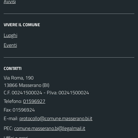
Avvisi
VIVERE IL COMUNE
Luoghi
Eventi
CONTATTI
Via Roma, 190
13866 Masserano (BI)
C.F. 00241500024 - P.Iva: 00241500024
Telefono:
01596927
Fax: 01596924
E-mail:
PEC:
Uffici e orari