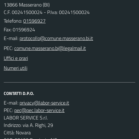
13866 Masserano (BI)
C.F. 00241500024 - P.Iva: 00241500024
Telefono:
01596927
Fax: 01596924
E-mail:
PEC:
Uffici e orari
Numeri utili
CONTATTI D.P.O.
E-mail:
PEC:
LABOR SERVICE S.r.l.
Indirizzo: via A. Righi, 29
Città: Novara