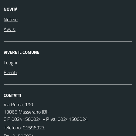
NOVITÀ
Notizie
Avvisi
VIVERE IL COMUNE
Luoghi
Eventi
CONTATTI
Via Roma, 190
13866 Masserano (BI)
C.F. 00241500024 - P.Iva: 00241500024
Telefono:
01596927
Fax: 01596924