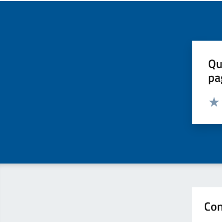
Qu
pa
Valut
Valu
Con