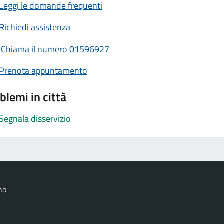
Leggi le domande frequenti
Richiedi assistenza
Chiama il numero 01596927
Prenota appuntamento
blemi in città
Segnala disservizio
no