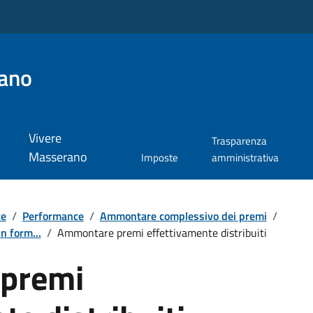
ano
Vivere
Trasparenza
Masserano
Imposte
amministrativa
te
/
Performance
/
Ammontare complessivo dei premi
/
n form...
/
Ammontare premi effettivamente distribuiti
premi