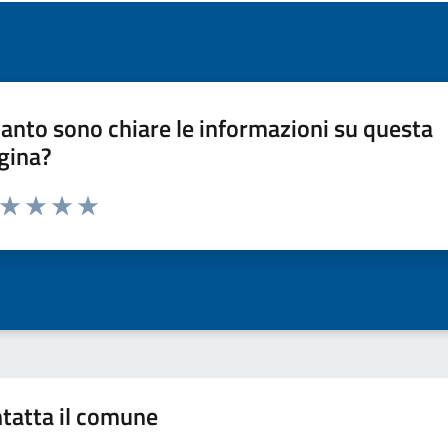
anto sono chiare le informazioni su questa
gina?
a da 1 a 5 stelle la pagina
ta 1 stelle su 5
Valuta 2 stelle su 5
Valuta 3 stelle su 5
Valuta 4 stelle su 5
Valuta 5 stelle su 5
tatta il comune