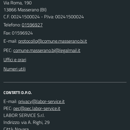
Via Roma, 190
13866 Masserano (BI)
C.F. 00241500024 - P.Iva: 00241500024
Telefono:
01596927
Fax: 01596924
E-mail:
PEC:
Uffici e orari
Numeri utili
CONTATTI D.P.O.
E-mail:
PEC:
LABOR SERVICE S.r.l.
Indirizzo: via A. Righi, 29
Città: Novara