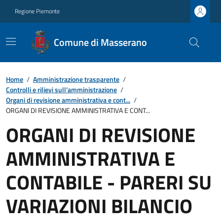
Regione Piemonte
Comune di Masserano
Home
/
Amministrazione trasparente
/
Controlli e rilievi sull'amministrazione
/
Organi di revisione amministrativa e cont...
/
ORGANI DI REVISIONE AMMINISTRATIVA E CONT...
ORGANI DI REVISIONE
AMMINISTRATIVA E
CONTABILE - PARERI SU
VARIAZIONI BILANCIO