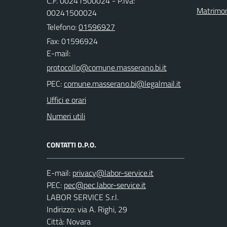
C.F. 00241500024 - P.Iva:
Matrimo
00241500024
Telefono:
01596927
Fax: 01596924
E-mail:
PEC:
Uffici e orari
Numeri utili
CONTATTI D.P.O.
E-mail:
PEC:
LABOR SERVICE S.r.l.
Indirizzo: via A. Righi, 29
Città: Novara