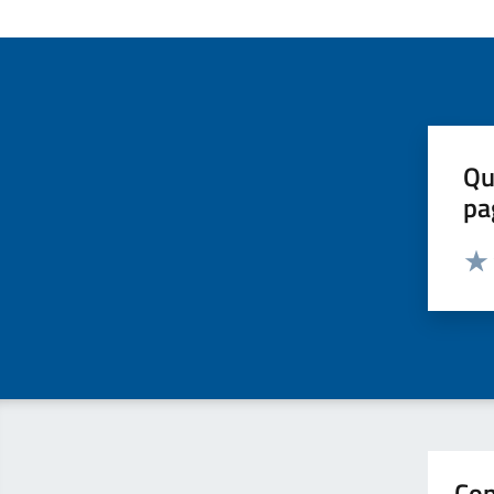
Qu
pa
Valut
Valu
Con