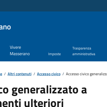
ano
Vivere
Trasparenza
Masserano
Imposte
amministrativa
te
/
Altri contenuti
/
Accesso civico
/
Accesso civico generalizza
co generalizzato a
enti ulteriori