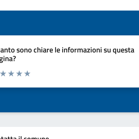
anto sono chiare le informazioni su questa
gina?
a da 1 a 5 stelle la pagina
ta 1 stelle su 5
Valuta 2 stelle su 5
Valuta 3 stelle su 5
Valuta 4 stelle su 5
Valuta 5 stelle su 5
tatta il comune