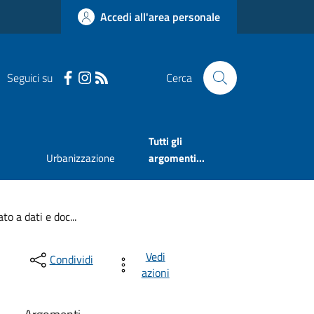
Accedi all'area personale
Seguici su
Cerca
Tutti gli
Urbanizzazione
argomenti...
to a dati e doc...
Vedi
Condividi
azioni