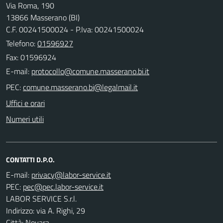
Via Roma, 190
13866 Masserano (BI)
C.F. 00241500024 - P.Iva: 00241500024
Telefono:
01596927
Fax: 01596924
E-mail:
PEC:
Uffici e orari
Numeri utili
CONTATTI D.P.O.
E-mail:
PEC:
LABOR SERVICE S.r.l.
Indirizzo: via A. Righi, 29
Città: Novara