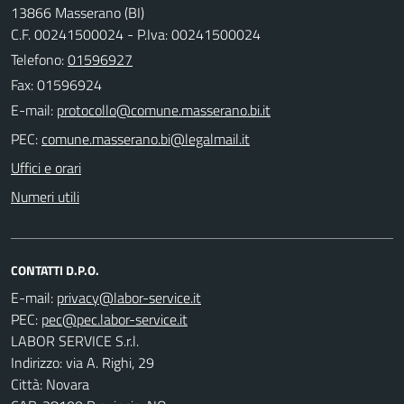
13866 Masserano (BI)
C.F. 00241500024 - P.Iva: 00241500024
Telefono:
01596927
Fax: 01596924
E-mail:
PEC:
Uffici e orari
Numeri utili
CONTATTI D.P.O.
E-mail:
PEC:
LABOR SERVICE S.r.l.
Indirizzo: via A. Righi, 29
Città: Novara