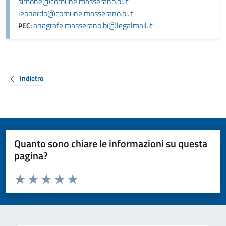
simone@comune.masserano.bi.it -
leonardo@comune.masserano.bi.it
anagrafe.masserano.bi@legalmail.it
PEC:
Indietro
Quanto sono chiare le informazioni su questa
pagina?
Valuta da 1 a 5 stelle la pagina
Valuta 1 stelle su 5
Valuta 2 stelle su 5
Valuta 3 stelle su 5
Valuta 4 stelle su 5
Valuta 5 stelle su 5