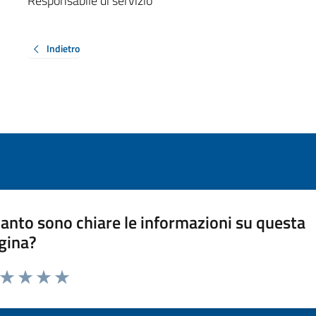
Responsabile di servizio
Indietro
anto sono chiare le informazioni su questa
gina?
a da 1 a 5 stelle la pagina
ta 1 stelle su 5
Valuta 2 stelle su 5
Valuta 3 stelle su 5
Valuta 4 stelle su 5
Valuta 5 stelle su 5