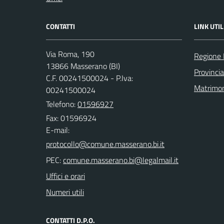
CONTATTI
LINK UTIL
Via Roma, 190
Regione
13866 Masserano (BI)
Provincia
C.F. 00241500024 - P.Iva:
Matrimo
00241500024
Telefono:
01596927
Fax: 01596924
E-mail:
PEC:
Uffici e orari
Numeri utili
CONTATTI D.P.O.