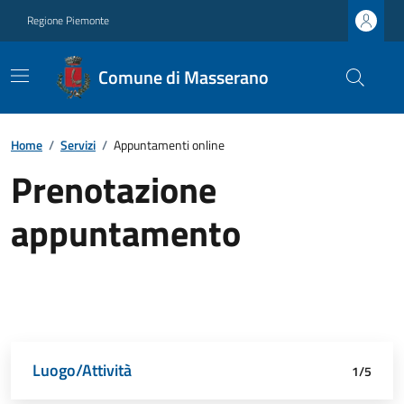
Regione Piemonte
Comune di Masserano
Home
/
Servizi
/
Appuntamenti online
Prenotazione
appuntamento
Luogo/Attività
Dettagli appuntamento
Richiedente
Data e orario
Riepilogo
1/5