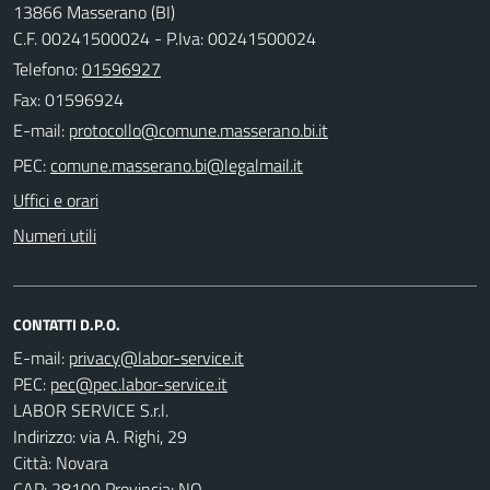
13866 Masserano (BI)
C.F. 00241500024 - P.Iva: 00241500024
Telefono:
01596927
Fax: 01596924
E-mail:
PEC:
Uffici e orari
Numeri utili
CONTATTI D.P.O.
E-mail:
PEC:
LABOR SERVICE S.r.l.
Indirizzo: via A. Righi, 29
Città: Novara
CAP: 28100 Provincia: NO