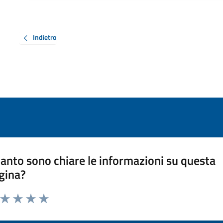
Indietro
anto sono chiare le informazioni su questa
gina?
a da 1 a 5 stelle la pagina
ta 1 stelle su 5
Valuta 2 stelle su 5
Valuta 3 stelle su 5
Valuta 4 stelle su 5
Valuta 5 stelle su 5