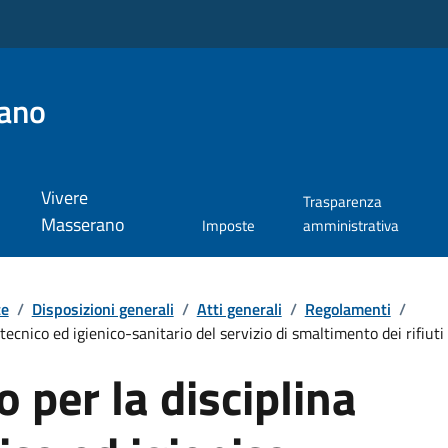
ano
Vivere
Trasparenza
Masserano
Imposte
amministrativa
te
/
Disposizioni generali
/
Atti generali
/
Regolamenti
/
tecnico ed igienico-sanitario del servizio di smaltimento dei rifiuti
per la disciplina