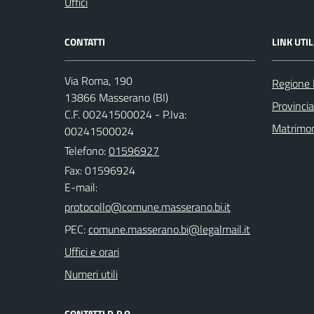
Uffici
CONTATTI
LINK UTIL
Via Roma, 190
Regione
13866 Masserano (BI)
Provincia
C.F. 00241500024 - P.Iva:
Matrimo
00241500024
Telefono:
01596927
Fax: 01596924
E-mail:
PEC:
Uffici e orari
Numeri utili
CONTATTI D.P.O.