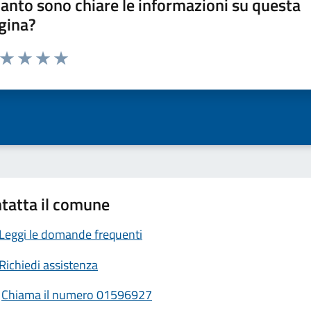
anto sono chiare le informazioni su questa
gina?
a da 1 a 5 stelle la pagina
ta 1 stelle su 5
Valuta 2 stelle su 5
Valuta 3 stelle su 5
Valuta 4 stelle su 5
Valuta 5 stelle su 5
tatta il comune
Leggi le domande frequenti
Richiedi assistenza
Chiama il numero 01596927