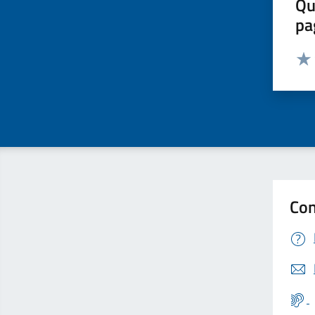
Qu
pa
Valut
Valu
Con