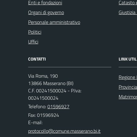
Enti e fondazioni
Catasto e
Organi di governo
Giustizia
Personale amministrativo
Politici
Uffici
CONTATTI
LINK UTIL
Via Roma, 190
Regione
13866 Masserano (BI)
Provincia
C.F. 00241500024 - P.Iva:
Matrimo
00241500024
Telefono:
01596927
Fax: 01596924
E-mail: