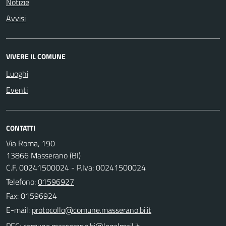
Notizie
Avvisi
VIVERE IL COMUNE
Luoghi
Eventi
CONTATTI
Via Roma, 190
13866 Masserano (BI)
C.F. 00241500024 - P.Iva: 00241500024
Telefono:
01596927
Fax: 01596924
E-mail:
PEC: