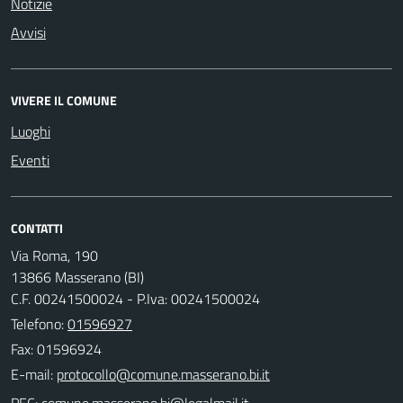
Notizie
Avvisi
VIVERE IL COMUNE
Luoghi
Eventi
CONTATTI
Via Roma, 190
13866 Masserano (BI)
C.F. 00241500024 - P.Iva: 00241500024
Telefono:
01596927
Fax: 01596924
E-mail:
PEC: