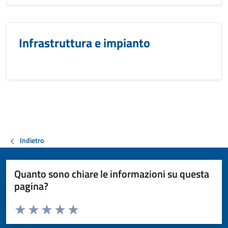
Infrastruttura e impianto
Indietro
Quanto sono chiare le informazioni su questa
pagina?
Valuta da 1 a 5 stelle la pagina
Valuta 1 stelle su 5
Valuta 2 stelle su 5
Valuta 3 stelle su 5
Valuta 4 stelle su 5
Valuta 5 stelle su 5