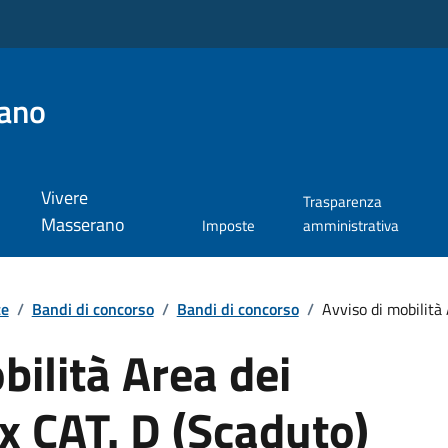
ano
Vivere
Trasparenza
Masserano
Imposte
amministrativa
te
/
Bandi di concorso
/
Bandi di concorso
/
Avviso di mobilità 
bilità Area dei
x CAT. D (Scaduto)