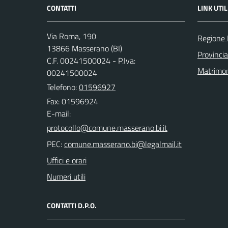
CONTATTI
LINK UTIL
Via Roma, 190
Regione
13866 Masserano (BI)
Provincia
C.F. 00241500024 - P.Iva:
Matrimo
00241500024
Telefono:
01596927
Fax: 01596924
E-mail:
PEC:
Uffici e orari
Numeri utili
CONTATTI D.P.O.