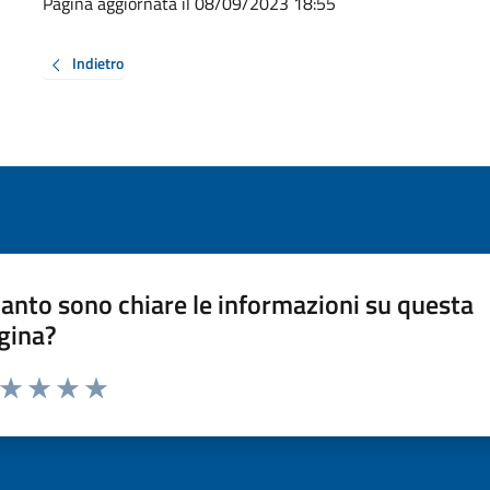
Pagina aggiornata il 08/09/2023 18:55
Indietro
anto sono chiare le informazioni su questa
gina?
a da 1 a 5 stelle la pagina
ta 1 stelle su 5
Valuta 2 stelle su 5
Valuta 3 stelle su 5
Valuta 4 stelle su 5
Valuta 5 stelle su 5