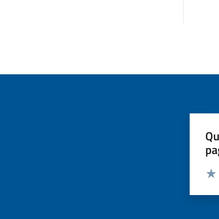
Qu
pa
Valut
Valu