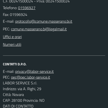
C.F. 00241500024 - P.Iva: 00241500024
Telefono:
01596927
Fax: 01596924
E-mail:
PEC:
Uffici e orari
Numeri utili
CONTATTI D.P.O.
E-mail:
PEC:
LABOR SERVICE S.r.l.
Indirizzo: via A. Righi, 29
Città: Novara
CAP: 28100 Provincia: NO
DATI DI CONTATTO